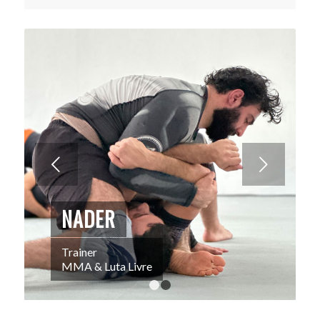
Weiter
NADER
Trainer
MMA & Luta Livre
1
2